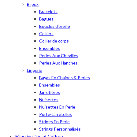
Bijoux
Bracelets
Bagues
Boucles d’oreille
Colliers
Collier de corps
Ensembles
Perles Aux Chevilles
Perles Aux Hanches
Lingerie
Bayas En Chaines & Perles
Ensembles
Jarretières
Nuisettes
Nuisettes En Perle
Porte-Jarretelles
Strings En Perle
Strings Personnalisés
Sélection Duo et Coffrets