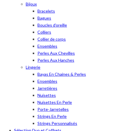
Bijoux
Bracelets
Bagues
Boucles d’oreille
Colliers
Collier de corps
Ensembles
Perles Aux Chevilles
Perles Aux Hanches
Lingerie
Bayas En Chaines & Perles
Ensembles
Jarretières
Nuisettes
Nuisettes En Perle
Porte-Jarretelles
Strings En Perle
Strings Personnalisés
Sélection Duo et Coffrets