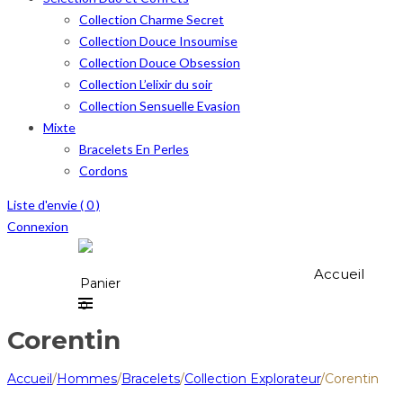
Collection Charme Secret
Collection Douce Insoumise
Collection Douce Obsession
Collection L’elixir du soir
Collection Sensuelle Evasion
Mixte
Bracelets En Perles
Cordons
Liste d'envie (
0
)
Connexion
Accueil
Panier
0
Corentin
Accueil
/
Hommes
/
Bracelets
/
Collection Explorateur
/
Corentin