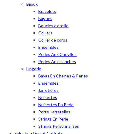
Bijoux
Bracelets
Bagues
Boucles d’oreille
Colliers
Collier de corps
Ensembles
Perles Aux Chevilles
Perles Aux Hanches
Lingerie
Bayas En Chaines & Perles
Ensembles
Jarretières
Nuisettes
Nuisettes En Perle
Porte-Jarretelles
Strings En Perle
Strings Personnalisés
Sélection Duo et Coffrets