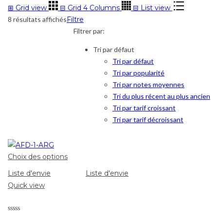
⊞
Grid view
⊟
Grid 4 Columns
⊟
List view
8 résultats affichés
Filtre
Filtrer par:
Tri par défaut
Tri par défaut
Tri par popularité
Tri par notes moyennes
Tri du plus récent au plus ancien
Tri par tarif croissant
Tri par tarif décroissant
Choix des options
Liste d'envie
Liste d'envie
Quick view