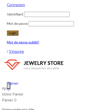
Connexion
Identifiant
Mot de passe
Mot de passe oublié?
/
S'inscrire
Menu
≡
Panier
Ajout
0
Votre Panier
Panier
0
Votre panier est vide