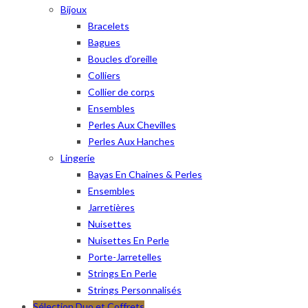
Bijoux
Bracelets
Bagues
Boucles d’oreille
Colliers
Collier de corps
Ensembles
Perles Aux Chevilles
Perles Aux Hanches
Lingerie
Bayas En Chaines & Perles
Ensembles
Jarretières
Nuisettes
Nuisettes En Perle
Porte-Jarretelles
Strings En Perle
Strings Personnalisés
Sélection Duo et Coffrets