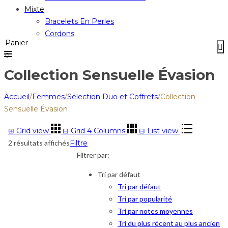
Mixte
Bracelets En Perles
Cordons
Panier
0
Collection Sensuelle Évasion
Accueil
/
Femmes
/
Sélection Duo et Coffrets
/
Collection
Sensuelle Évasion
⊞
Grid view
⊟
Grid 4 Columns
⊟
List view
2 résultats affichés
Filtre
Filtrer par:
Tri par défaut
Tri par défaut
Tri par popularité
Tri par notes moyennes
Tri du plus récent au plus ancien