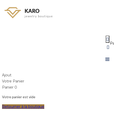
Menu
≡
Pa
Ajout
Votre Panier
Panier
0
Votre panier est vide
Retourner à la boutique