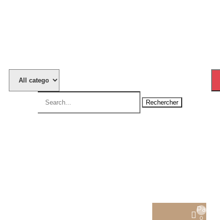
English
USD
Panier
0