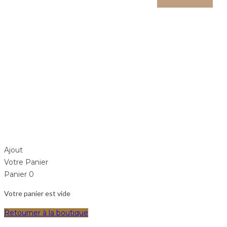
All Departments
Menu
≡
Phone: +844 123 456 78
Ajout
Votre Panier
Panier
0
Votre panier est vide
Retourner à la boutique