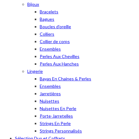
Bijoux
Bracelets
Bagues
Boucles d’oreille
Colliers
Collier de corps
Ensembles
Perles Aux Chevilles
Perles Aux Hanches
Lingerie
Bayas En Chaines & Perles
Ensembles
Jarretières
Nuisettes
Nuisettes En Perle
Porte-Jarretelles
Strings En Perle
Strings Personnalisés
Sélection Duo et Coffrets