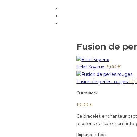
Fusion de per
Eclat Soyeux
15,00
€
Fusion de perles rouges
10,
Out of stock
10,00
€
Ce bracelet enchanteur capt
papillons délicatement intég
Rupture de stock