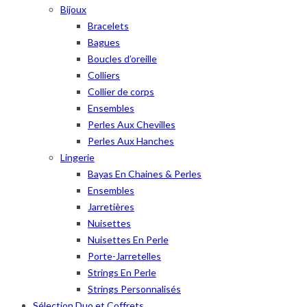
Bijoux
Bracelets
Bagues
Boucles d’oreille
Colliers
Collier de corps
Ensembles
Perles Aux Chevilles
Perles Aux Hanches
Lingerie
Bayas En Chaines & Perles
Ensembles
Jarretières
Nuisettes
Nuisettes En Perle
Porte-Jarretelles
Strings En Perle
Strings Personnalisés
Sélection Duo et Coffrets