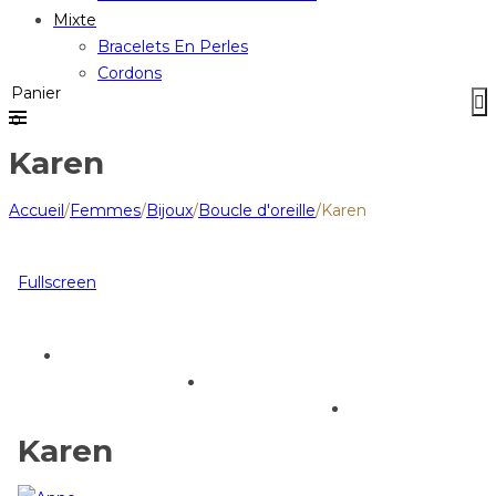
Mixte
Bracelets En Perles
Cordons
Panier
0
Karen
Accueil
/
Femmes
/
Bijoux
/
Boucle d'oreille
/
Karen
Fullscreen
Karen