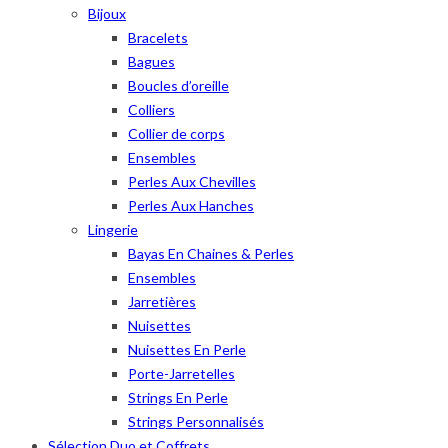
Bijoux
Bracelets
Bagues
Boucles d’oreille
Colliers
Collier de corps
Ensembles
Perles Aux Chevilles
Perles Aux Hanches
Lingerie
Bayas En Chaines & Perles
Ensembles
Jarretières
Nuisettes
Nuisettes En Perle
Porte-Jarretelles
Strings En Perle
Strings Personnalisés
Sélection Duo et Coffrets