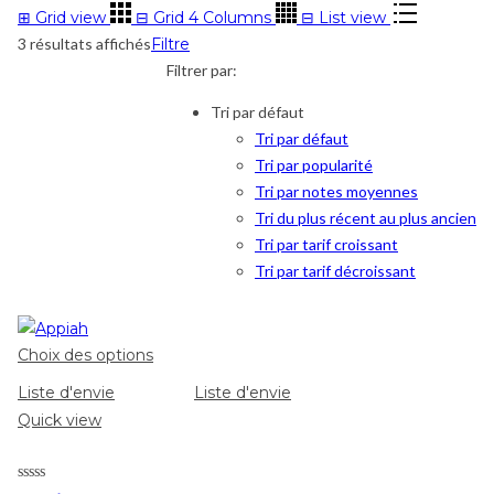
⊞
Grid view
⊟
Grid 4 Columns
⊟
List view
3 résultats affichés
Filtre
Filtrer par:
Tri par défaut
Tri par défaut
Tri par popularité
Tri par notes moyennes
Tri du plus récent au plus ancien
Tri par tarif croissant
Tri par tarif décroissant
Choix des options
Liste d'envie
Liste d'envie
Quick view