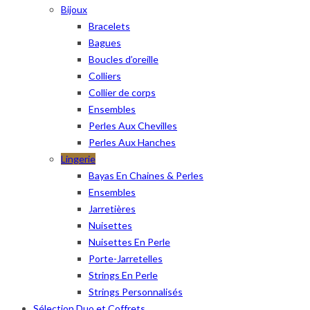
Bijoux
Bracelets
Bagues
Boucles d’oreille
Colliers
Collier de corps
Ensembles
Perles Aux Chevilles
Perles Aux Hanches
Lingerie
Bayas En Chaines & Perles
Ensembles
Jarretières
Nuisettes
Nuisettes En Perle
Porte-Jarretelles
Strings En Perle
Strings Personnalisés
Sélection Duo et Coffrets