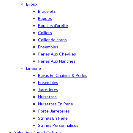
Bijoux
Bracelets
Bagues
Boucles d’oreille
Colliers
Collier de corps
Ensembles
Perles Aux Chevilles
Perles Aux Hanches
Lingerie
Bayas En Chaines & Perles
Ensembles
Jarretières
Nuisettes
Nuisettes En Perle
Porte-Jarretelles
Strings En Perle
Strings Personnalisés
Sélection Duo et Coffrets