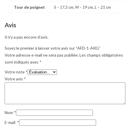
Tour de poignet
S – 17,5 cm, M – 19 cm, L – 21 cm
Avis
Il n’y a pas encore d’avis.
Soyez le premier à laisser votre avis sur “AFD-1-ARG”
Votre adresse e-mail ne sera pas publiée.
Les champs obligatoires
sont indiqués avec
*
Votre note
*
Votre avis
*
Nom
*
E-mail
*