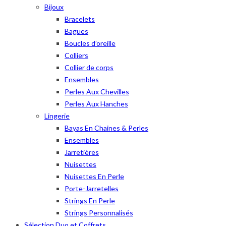
Bijoux
Bracelets
Bagues
Boucles d’oreille
Colliers
Collier de corps
Ensembles
Perles Aux Chevilles
Perles Aux Hanches
Lingerie
Bayas En Chaines & Perles
Ensembles
Jarretières
Nuisettes
Nuisettes En Perle
Porte-Jarretelles
Strings En Perle
Strings Personnalisés
Sélection Duo et Coffrets