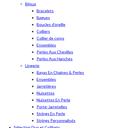
Bijoux
Bracelets
Bagues
Boucles d’oreille
Colliers
Collier de corps
Ensembles
Perles Aux Chevilles
Perles Aux Hanches
Lingerie
Bayas En Chaines & Perles
Ensembles
Jarretières
Nuisettes
Nuisettes En Perle
Porte-Jarretelles
Strings En Perle
Strings Personnalisés
Sélection Duo et Coffrets