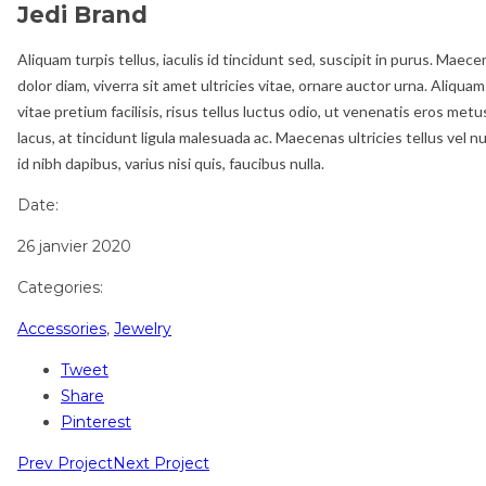
Jedi Brand
Aliquam turpis tellus, iaculis id tincidunt sed, suscipit in purus. Mae
dolor diam, viverra sit amet ultricies vitae, ornare auctor urna. Aliqua
vitae pretium facilisis, risus tellus luctus odio, ut venenatis eros m
lacus, at tincidunt ligula malesuada ac. Maecenas ultricies tellus vel
id nibh dapibus, varius nisi quis, faucibus nulla.
Date:
26 janvier 2020
Categories:
Accessories
,
Jewelry
Tweet
Share
Pinterest
Prev Project
Next Project