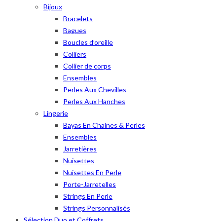
Bijoux
Bracelets
Bagues
Boucles d’oreille
Colliers
Collier de corps
Ensembles
Perles Aux Chevilles
Perles Aux Hanches
Lingerie
Bayas En Chaines & Perles
Ensembles
Jarretières
Nuisettes
Nuisettes En Perle
Porte-Jarretelles
Strings En Perle
Strings Personnalisés
Sélection Duo et Coffrets