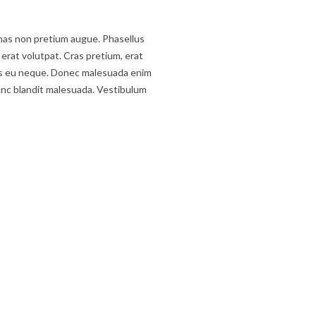
cenas non pretium augue. Phasellus
m erat volutpat. Cras pretium, erat
etus eu neque. Donec malesuada enim
 nunc blandit malesuada. Vestibulum