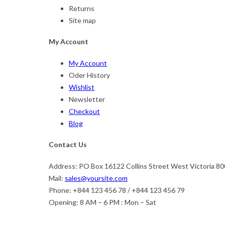
Returns
Site map
My Account
My Account
Oder History
Wishlist
Newsletter
Checkout
Blog
Contact Us
Address:
PO Box 16122 Collins Street West Victoria 80
Mail:
sales@yoursite.com
Phone:
+844 123 456 78 / +844 123 456 79
Opening:
8 AM – 6 PM : Mon – Sat