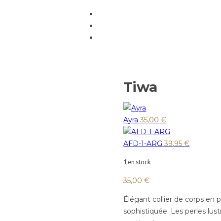
Tiwa
Ayra
35,00
€
AFD-1-ARG
39,95
€
1 en stock
35,00
€
Élégant collier de corps en 
sophistiquée. Les perles lu