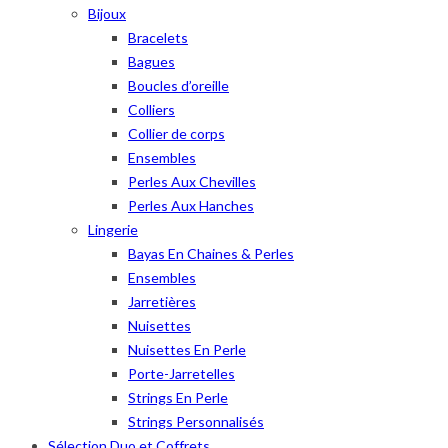
Bijoux
Bracelets
Bagues
Boucles d’oreille
Colliers
Collier de corps
Ensembles
Perles Aux Chevilles
Perles Aux Hanches
Lingerie
Bayas En Chaines & Perles
Ensembles
Jarretières
Nuisettes
Nuisettes En Perle
Porte-Jarretelles
Strings En Perle
Strings Personnalisés
Sélection Duo et Coffrets