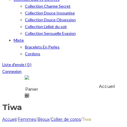
Collection Charme Secret
Collection Douce Insoumise
Collection Douce Obsession
Collection L’elixir du soir
Collection Sensuelle Evasion
Mixte
Bracelets En Perles
Cordons
Liste d'envie (
0
)
Connexion
Accueil
Panier
0
Tiwa
Accueil
/
Femmes
/
Bijoux
/
Collier de corps
/
Tiwa