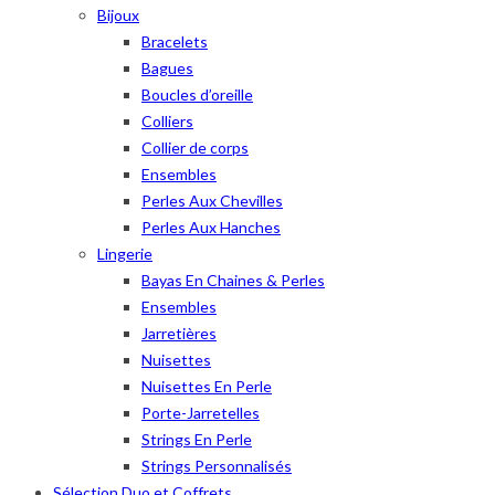
Bijoux
Bracelets
Bagues
Boucles d’oreille
Colliers
Collier de corps
Ensembles
Perles Aux Chevilles
Perles Aux Hanches
Lingerie
Bayas En Chaines & Perles
Ensembles
Jarretières
Nuisettes
Nuisettes En Perle
Porte-Jarretelles
Strings En Perle
Strings Personnalisés
Sélection Duo et Coffrets