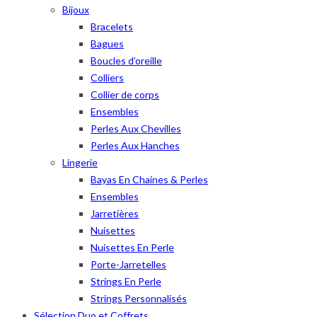
Bijoux
Bracelets
Bagues
Boucles d’oreille
Colliers
Collier de corps
Ensembles
Perles Aux Chevilles
Perles Aux Hanches
Lingerie
Bayas En Chaines & Perles
Ensembles
Jarretières
Nuisettes
Nuisettes En Perle
Porte-Jarretelles
Strings En Perle
Strings Personnalisés
Sélection Duo et Coffrets