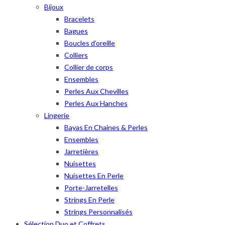
Bijoux
Bracelets
Bagues
Boucles d’oreille
Colliers
Collier de corps
Ensembles
Perles Aux Chevilles
Perles Aux Hanches
Lingerie
Bayas En Chaines & Perles
Ensembles
Jarretières
Nuisettes
Nuisettes En Perle
Porte-Jarretelles
Strings En Perle
Strings Personnalisés
Sélection Duo et Coffrets