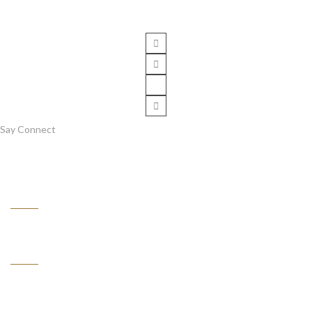
Say Connect
Information
Customer Service
My Account