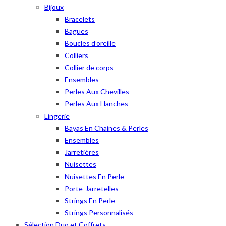
Bijoux
Bracelets
Bagues
Boucles d’oreille
Colliers
Collier de corps
Ensembles
Perles Aux Chevilles
Perles Aux Hanches
Lingerie
Bayas En Chaines & Perles
Ensembles
Jarretières
Nuisettes
Nuisettes En Perle
Porte-Jarretelles
Strings En Perle
Strings Personnalisés
Sélection Duo et Coffrets