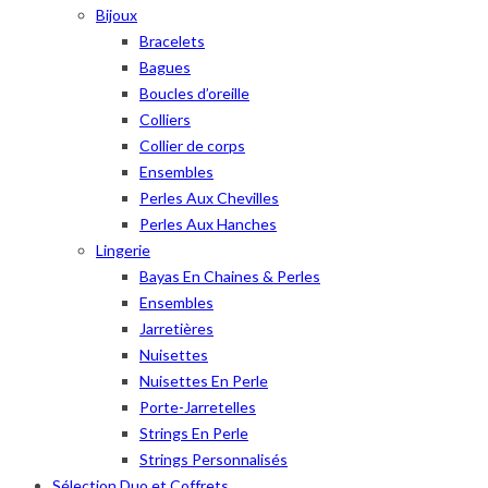
Bijoux
Bracelets
Bagues
Boucles d’oreille
Colliers
Collier de corps
Ensembles
Perles Aux Chevilles
Perles Aux Hanches
Lingerie
Bayas En Chaines & Perles
Ensembles
Jarretières
Nuisettes
Nuisettes En Perle
Porte-Jarretelles
Strings En Perle
Strings Personnalisés
Sélection Duo et Coffrets