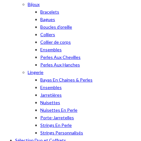
Bijoux
Bracelets
Bagues
Boucles d’oreille
Colliers
Collier de corps
Ensembles
Perles Aux Chevilles
Perles Aux Hanches
Lingerie
Bayas En Chaines & Perles
Ensembles
Jarretières
Nuisettes
Nuisettes En Perle
Porte-Jarretelles
Strings En Perle
Strings Personnalisés
Sélection Duo et Coffrets