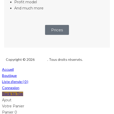
Profit model
And much more
Prices
Copyright © 2026
Afedeh
. Tous droits réservés.
Accueil
Boutique
Liste d'envie (
0
)
Connexion
Back to Top
Ajout
Votre Panier
Panier
0