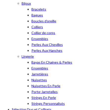
Bijoux
Bracelets
Bagues
Boucles d’oreille
Colliers
Collier de corps
Ensembles
Perles Aux Chevilles
Perles Aux Hanches
Lingerie
Bayas En Chaines & Perles
Ensembles
Jarretières
Nuisettes
Nuisettes En Perle
Porte-Jarretelles
Strings En Perle
Strings Personnalisés
Sélection Duo et Coffrets