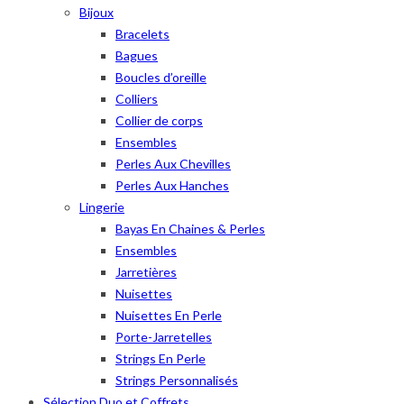
Bijoux
Bracelets
Bagues
Boucles d’oreille
Colliers
Collier de corps
Ensembles
Perles Aux Chevilles
Perles Aux Hanches
Lingerie
Bayas En Chaines & Perles
Ensembles
Jarretières
Nuisettes
Nuisettes En Perle
Porte-Jarretelles
Strings En Perle
Strings Personnalisés
Sélection Duo et Coffrets