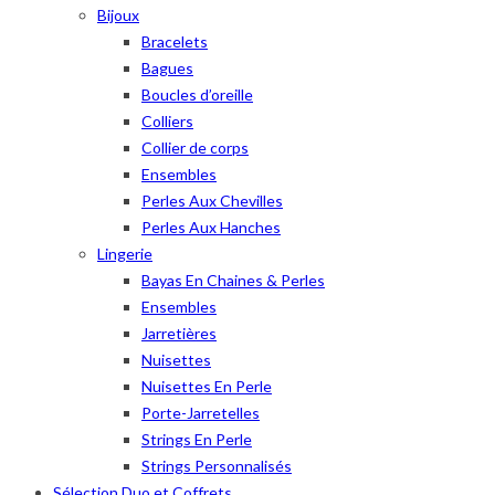
Bijoux
Bracelets
Bagues
Boucles d’oreille
Colliers
Collier de corps
Ensembles
Perles Aux Chevilles
Perles Aux Hanches
Lingerie
Bayas En Chaines & Perles
Ensembles
Jarretières
Nuisettes
Nuisettes En Perle
Porte-Jarretelles
Strings En Perle
Strings Personnalisés
Sélection Duo et Coffrets