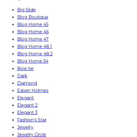
Big Slide
Blog Boutique
Blog Home 45
Blog Home 46
Blog Home 47
Blog Home 48.1
Blog Home 48.2
Blog Home 54
Bow tie
Dark
Diamond
Edwin Holmes
Elegant
Elegant 2
Elegant 3
Fashion’s Star
Jewelry
Jewelry Circle