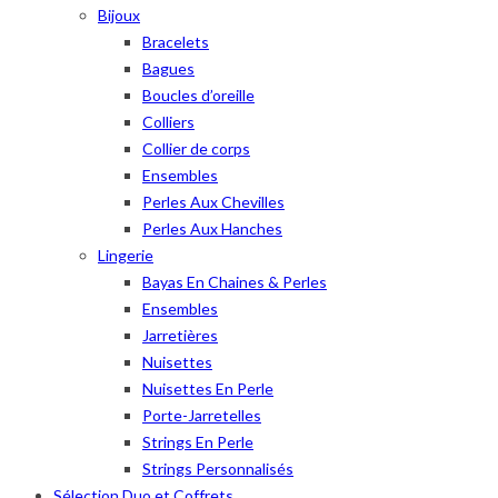
Bijoux
Bracelets
Bagues
Boucles d’oreille
Colliers
Collier de corps
Ensembles
Perles Aux Chevilles
Perles Aux Hanches
Lingerie
Bayas En Chaines & Perles
Ensembles
Jarretières
Nuisettes
Nuisettes En Perle
Porte-Jarretelles
Strings En Perle
Strings Personnalisés
Sélection Duo et Coffrets