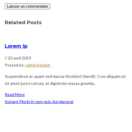
Related Posts
Lorem ip
25 avril 2019
Posted by:
adminAfedeh
Suspendisse ac quam sed massa tincidunt blandit. Cras aliquam mi
sit amet justo rutrum, at dignissim massa gravida..
Read More
Navigation
Post
Suivant
Morbi in sem quis dui placerat
de
Suivant
l’article