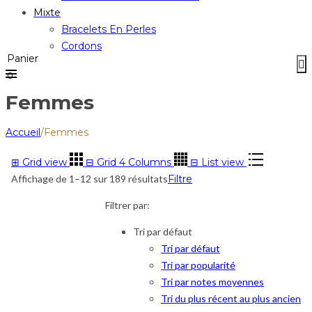
Mixte
Bracelets En Perles
Cordons
Panier
0
Femmes
Accueil
/
Femmes
⊞
Grid view
⊟
Grid 4 Columns
⊟
List view
Affichage de 1–12 sur 189 résultats
Filtre
Filtrer par:
Tri par défaut
Tri par défaut
Tri par popularité
Tri par notes moyennes
Tri du plus récent au plus ancien