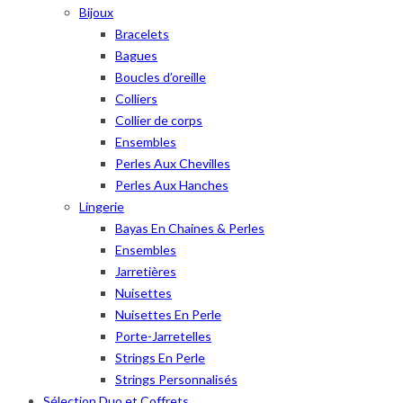
Bijoux
Bracelets
Bagues
Boucles d’oreille
Colliers
Collier de corps
Ensembles
Perles Aux Chevilles
Perles Aux Hanches
Lingerie
Bayas En Chaines & Perles
Ensembles
Jarretières
Nuisettes
Nuisettes En Perle
Porte-Jarretelles
Strings En Perle
Strings Personnalisés
Sélection Duo et Coffrets