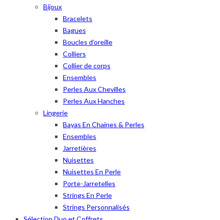
Bijoux
Bracelets
Bagues
Boucles d’oreille
Colliers
Collier de corps
Ensembles
Perles Aux Chevilles
Perles Aux Hanches
Lingerie
Bayas En Chaines & Perles
Ensembles
Jarretières
Nuisettes
Nuisettes En Perle
Porte-Jarretelles
Strings En Perle
Strings Personnalisés
Sélection Duo et Coffrets