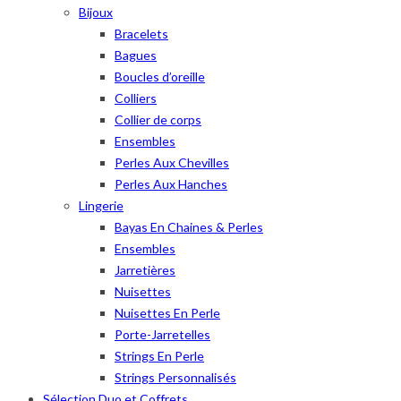
Bijoux
Bracelets
Bagues
Boucles d’oreille
Colliers
Collier de corps
Ensembles
Perles Aux Chevilles
Perles Aux Hanches
Lingerie
Bayas En Chaines & Perles
Ensembles
Jarretières
Nuisettes
Nuisettes En Perle
Porte-Jarretelles
Strings En Perle
Strings Personnalisés
Sélection Duo et Coffrets