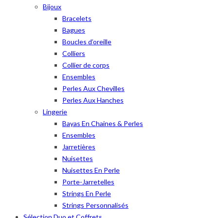
Bijoux
Bracelets
Bagues
Boucles d’oreille
Colliers
Collier de corps
Ensembles
Perles Aux Chevilles
Perles Aux Hanches
Lingerie
Bayas En Chaines & Perles
Ensembles
Jarretières
Nuisettes
Nuisettes En Perle
Porte-Jarretelles
Strings En Perle
Strings Personnalisés
Sélection Duo et Coffrets