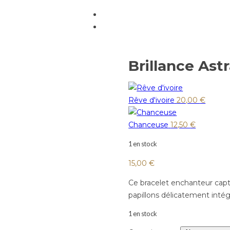
Brillance Astr
Rêve d'ivoire
20,00
€
Chanceuse
12,50
€
1 en stock
15,00
€
Ce bracelet enchanteur capt
papillons délicatement inté
1 en stock