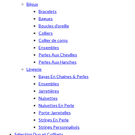
Bijoux
Bracelets
Bagues
Boucles d’oreille
Colliers
Collier de corps
Ensembles
Perles Aux Chevilles
Perles Aux Hanches
Lingerie
Bayas En Chaines & Perles
Ensembles
Jarretières
Nuisettes
Nuisettes En Perle
Porte-Jarretelles
Strings En Perle
Strings Personnalisés
Sélection Duo et Coffrets