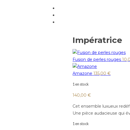
Impératrice
Fusion de perles rouges
10,
Amazone
135,00
€
1 en stock
140,00
€
Cet ensemble luxueux redéfin
Une pièce audacieuse qui évo
1 en stock