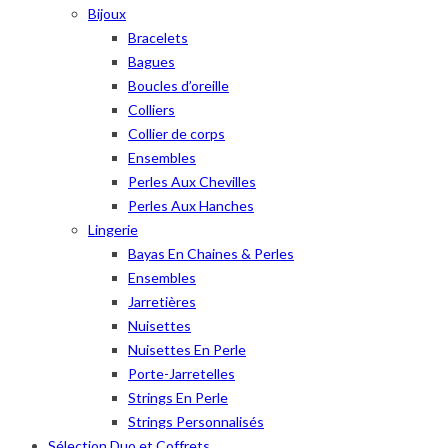
Bijoux
Bracelets
Bagues
Boucles d’oreille
Colliers
Collier de corps
Ensembles
Perles Aux Chevilles
Perles Aux Hanches
Lingerie
Bayas En Chaines & Perles
Ensembles
Jarretières
Nuisettes
Nuisettes En Perle
Porte-Jarretelles
Strings En Perle
Strings Personnalisés
Sélection Duo et Coffrets