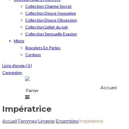
Collection Charme Secret
Collection Douce Insoumise
Collection Douce Obsession
Collection L’elixir du soir
Collection Sensuelle Evasion
Mixte
Bracelets En Perles
Cordons
Liste d'envie (
0
)
Connexion
Accueil
Panier
0
Impératrice
Accueil
/
Femmes
/
Lingerie
/
Ensembles
/
Impératrice