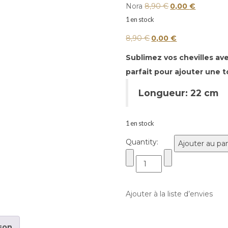
initial
actuel
Le
Le
Nora
8,90
€
0,00
€
était :
est :
1 en stock
prix
prix
8,90 €.
0,00 €.
initial
actuel
Le
Le
8,90
€
0,00
€
était :
est :
prix
prix
Sublimez vos chevilles av
8,90 €.
0,00 €.
initial
actuel
parfait pour ajouter une 
était :
est :
Longueur: 22 cm
8,90 €.
0,00 €.
1 en stock
Quantity:
Ajouter au pa
Ajouter à la liste d’envies
ison