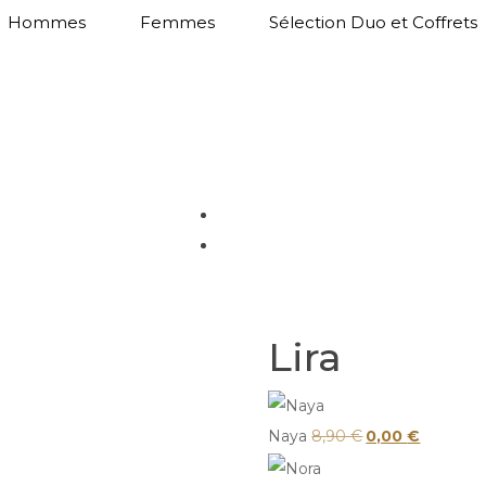
Hommes
Femmes
Sélection Duo et Coffrets
Lira
Le
Le
Naya
8,90
€
0,00
€
prix
prix