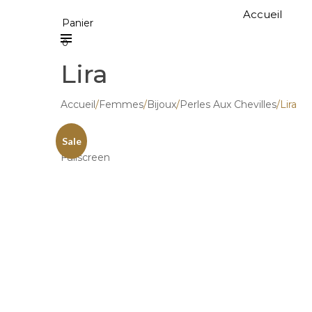
Accueil
Panier
0
Lira
Accueil
/
Femmes
/
Bijoux
/
Perles Aux Chevilles
/
Lira
Sale
Fullscreen