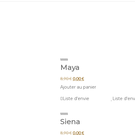
Maya
Le
Le
8,90
€
0,00
€
prix
prix
Ajouter au panier
initial
actuel
Liste d'envie
Liste d'env
était :
est :
8,90 €.
0,00 €.
Siena
Le
Le
8,90
€
0,00
€