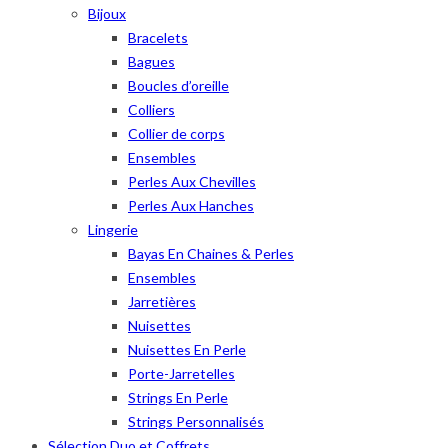
Bijoux
Bracelets
Bagues
Boucles d’oreille
Colliers
Collier de corps
Ensembles
Perles Aux Chevilles
Perles Aux Hanches
Lingerie
Bayas En Chaines & Perles
Ensembles
Jarretières
Nuisettes
Nuisettes En Perle
Porte-Jarretelles
Strings En Perle
Strings Personnalisés
Sélection Duo et Coffrets