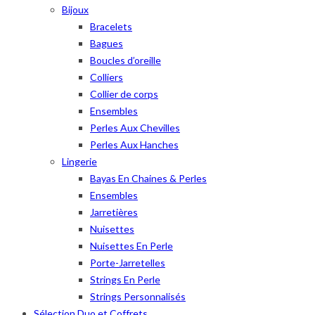
Bijoux
Bracelets
Bagues
Boucles d’oreille
Colliers
Collier de corps
Ensembles
Perles Aux Chevilles
Perles Aux Hanches
Lingerie
Bayas En Chaines & Perles
Ensembles
Jarretières
Nuisettes
Nuisettes En Perle
Porte-Jarretelles
Strings En Perle
Strings Personnalisés
Sélection Duo et Coffrets