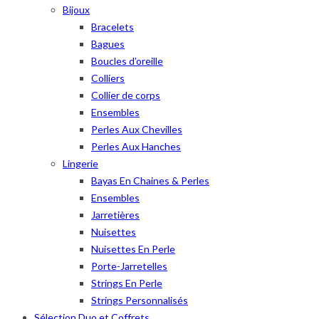
Bijoux
Bracelets
Bagues
Boucles d’oreille
Colliers
Collier de corps
Ensembles
Perles Aux Chevilles
Perles Aux Hanches
Lingerie
Bayas En Chaines & Perles
Ensembles
Jarretières
Nuisettes
Nuisettes En Perle
Porte-Jarretelles
Strings En Perle
Strings Personnalisés
Sélection Duo et Coffrets