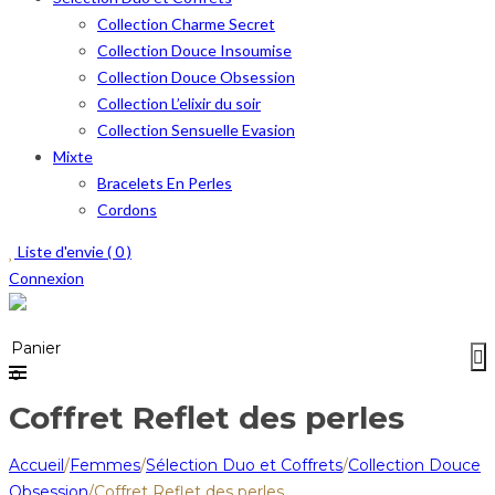
Collection Charme Secret
Collection Douce Insoumise
Collection Douce Obsession
Collection L’elixir du soir
Collection Sensuelle Evasion
Mixte
Bracelets En Perles
Cordons
Liste d'envie (
0
)
Connexion
Menu
≡
Panier
0
Coffret Reflet des perles
Accueil
/
Femmes
/
Sélection Duo et Coffrets
/
Collection Douce
Obsession
/
Coffret Reflet des perles