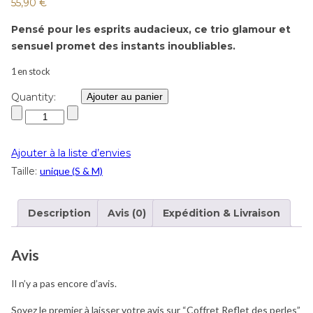
55,90
€
Pensé pour les esprits audacieux, ce trio glamour et
sensuel promet des instants inoubliables.
1 en stock
Quantity:
Ajouter au panier
Ajouter à la liste d’envies
Taille:
unique (S & M)
Description
Avis (0)
Expédition & Livraison
Avis
Il n’y a pas encore d’avis.
Soyez le premier à laisser votre avis sur “Coffret Reflet des perles”