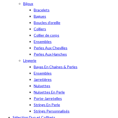
Bijoux
Bracelets
Bagues
Boucles d’oreille
Colliers
Collier de corps
Ensembles
Perles Aux Chevilles
Perles Aux Hanches
Lingerie
Bayas En Chaines & Perles
Ensembles
Jarretières
Nuisettes
Nuisettes En Perle
Porte-Jarretelles
Strings En Perle
Strings Personnalisés
Sélection Duo et Coffrets