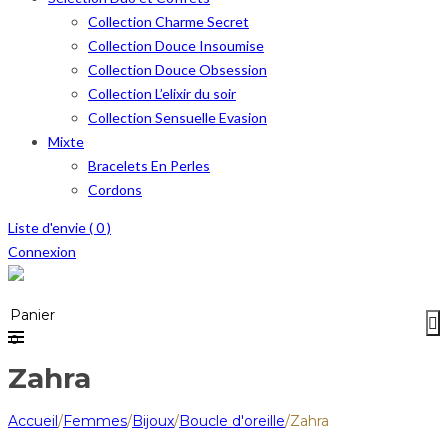
Collection Charme Secret
Collection Douce Insoumise
Collection Douce Obsession
Collection L’elixir du soir
Collection Sensuelle Evasion
Mixte
Bracelets En Perles
Cordons
Liste d'envie (
0
)
Connexion
Menu
≡
Panier
0
Zahra
Accueil
/
Femmes
/
Bijoux
/
Boucle d'oreille
/
Zahra