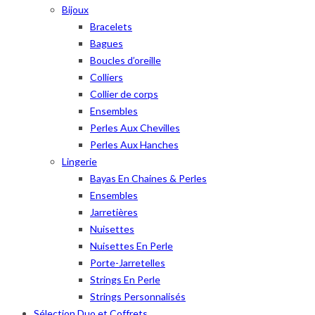
Bijoux
Bracelets
Bagues
Boucles d’oreille
Colliers
Collier de corps
Ensembles
Perles Aux Chevilles
Perles Aux Hanches
Lingerie
Bayas En Chaines & Perles
Ensembles
Jarretières
Nuisettes
Nuisettes En Perle
Porte-Jarretelles
Strings En Perle
Strings Personnalisés
Sélection Duo et Coffrets