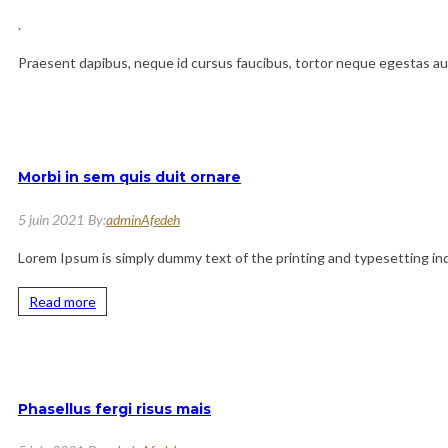
.
Praesent dapibus, neque id cursus faucibus, tortor neque egestas au
Morbi in sem quis duit ornare
5 juin 2021
By:
adminAfedeh
Lorem Ipsum is simply dummy text of the printing and typesetting i
Read more
Phasellus fergi risus mais