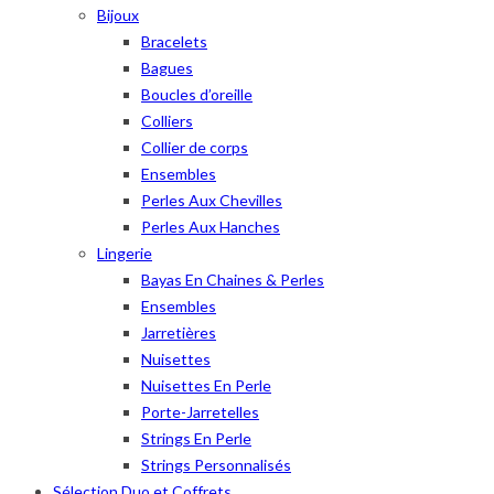
Bijoux
Bracelets
Bagues
Boucles d’oreille
Colliers
Collier de corps
Ensembles
Perles Aux Chevilles
Perles Aux Hanches
Lingerie
Bayas En Chaines & Perles
Ensembles
Jarretières
Nuisettes
Nuisettes En Perle
Porte-Jarretelles
Strings En Perle
Strings Personnalisés
Sélection Duo et Coffrets