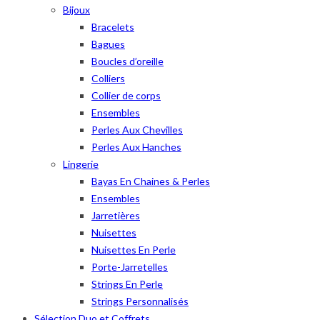
Bijoux
Bracelets
Bagues
Boucles d’oreille
Colliers
Collier de corps
Ensembles
Perles Aux Chevilles
Perles Aux Hanches
Lingerie
Bayas En Chaines & Perles
Ensembles
Jarretières
Nuisettes
Nuisettes En Perle
Porte-Jarretelles
Strings En Perle
Strings Personnalisés
Sélection Duo et Coffrets