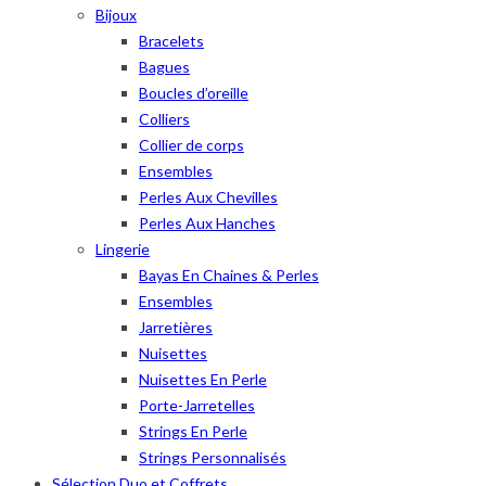
Bijoux
Bracelets
Bagues
Boucles d’oreille
Colliers
Collier de corps
Ensembles
Perles Aux Chevilles
Perles Aux Hanches
Lingerie
Bayas En Chaines & Perles
Ensembles
Jarretières
Nuisettes
Nuisettes En Perle
Porte-Jarretelles
Strings En Perle
Strings Personnalisés
Sélection Duo et Coffrets