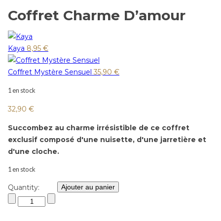
Coffret Charme D’amour
Kaya
8,95
€
Coffret Mystère Sensuel
35,90
€
1 en stock
32,90
€
Succombez au charme irrésistible de ce coffret
exclusif composé d'une nuisette, d'une jarretière et
d'une cloche.
1 en stock
Quantity:
Ajouter au panier