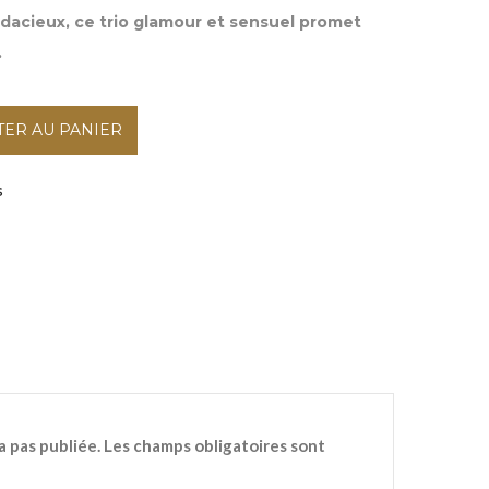
udacieux, ce trio glamour et sensuel promet
.
TER AU PANIER
s
a pas publiée.
Les champs obligatoires sont