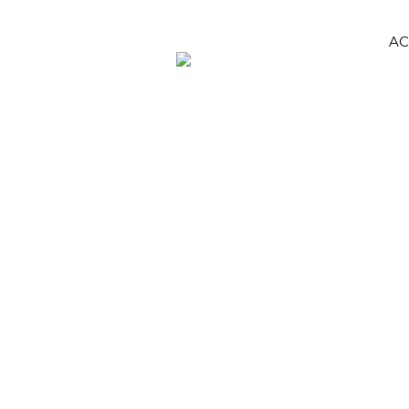
AC
COFFRET ÉVEIL DES SENS
Accueil
/
Femmes
/
Sélection Duo et Coffrets
/