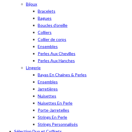
Bijoux
Bracelets
Bagues
Boucles d’oreille
Colliers
Collier de corps
Ensembles
Perles Aux Chevilles
Perles Aux Hanches
Lingerie
Bayas En Chaines & Perles
Ensembles
Jarretières
Nuisettes
Nuisettes En Perle
Porte-Jarretelles
Strings En Perle
Strings Personnalisés
Sélection Duo et Coffrets