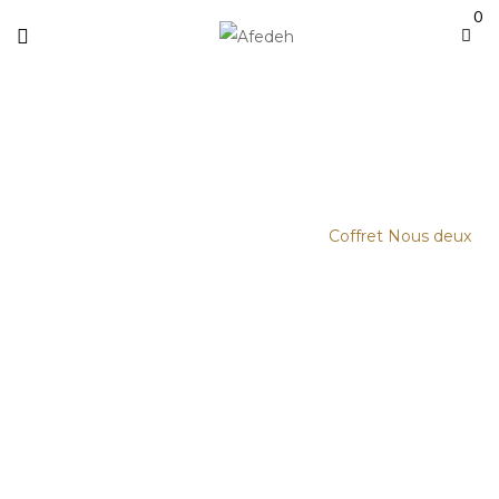
0
COFFRET NOUS DEUX
Accueil
/
Femmes
/
Sélection Duo et
Coffrets
/
Collection L’élixir du soir
/
Coffret Nous deux