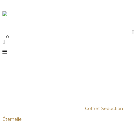
Say Connect
Menu
≡
0
COFFRET SÉDUCTION ÉTERNELLE
Accueil
/
Femmes
/
Sélection Duo et
Coffrets
/
Collection L’élixir du soir
/
Coffret Séduction
Éternelle