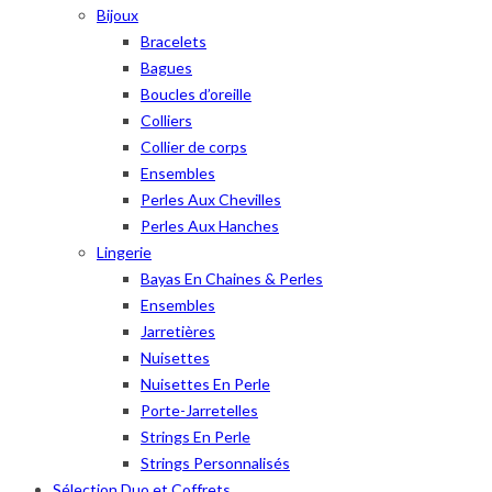
Bijoux
Bracelets
Bagues
Boucles d’oreille
Colliers
Collier de corps
Ensembles
Perles Aux Chevilles
Perles Aux Hanches
Lingerie
Bayas En Chaines & Perles
Ensembles
Jarretières
Nuisettes
Nuisettes En Perle
Porte-Jarretelles
Strings En Perle
Strings Personnalisés
Sélection Duo et Coffrets