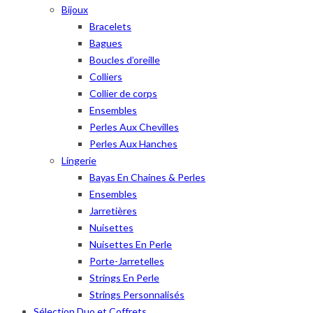
Bijoux
Bracelets
Bagues
Boucles d’oreille
Colliers
Collier de corps
Ensembles
Perles Aux Chevilles
Perles Aux Hanches
Lingerie
Bayas En Chaines & Perles
Ensembles
Jarretières
Nuisettes
Nuisettes En Perle
Porte-Jarretelles
Strings En Perle
Strings Personnalisés
Sélection Duo et Coffrets