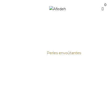
0
PERLES ENVOÛTANTES
Accueil
/
Femmes
/
Lingerie
/
Strings En
Perle
/
Perles envoûtantes