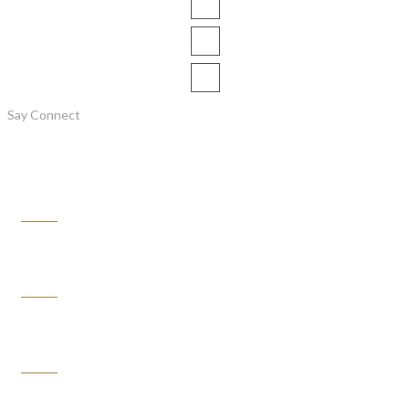
Say Connect
Information
Customer Service
My Account