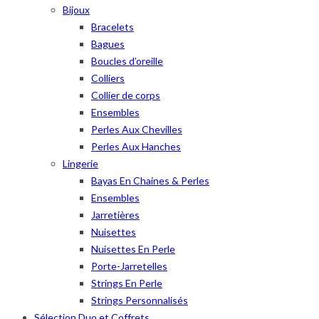
Bijoux
Bracelets
Bagues
Boucles d’oreille
Colliers
Collier de corps
Ensembles
Perles Aux Chevilles
Perles Aux Hanches
Lingerie
Bayas En Chaines & Perles
Ensembles
Jarretières
Nuisettes
Nuisettes En Perle
Porte-Jarretelles
Strings En Perle
Strings Personnalisés
Sélection Duo et Coffrets